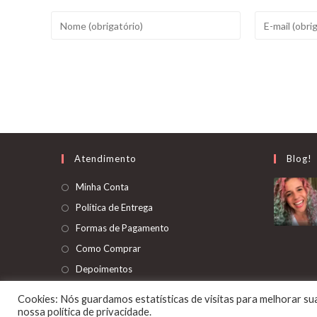
Digite
Digite
seu
seu
nome
endereço
ou
de
nome
e-
de
mail
usuário
para
para
comentar
Atendimento
Blog!
comentar
Abre
Minha Conta
em
Abre
Política de Entrega
uma
em
Abre
Formas de Pagamento
nova
uma
em
Abre
Como Comprar
aba
nova
uma
em
Abre
Depoimentos
aba
nova
uma
em
aba
Cookies: Nós guardamos estatísticas de visitas para melhorar s
nova
uma
nossa
política de privacidade
.
Site Desenvolvido por Cinco Digital