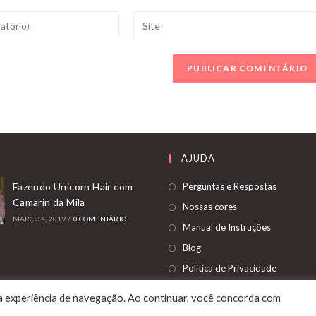
Digite
o
URL
do
seu
site
(opcional)
AJUDA
Abre
Fazendo Unicorn Hair com
Perguntas e Respostas
Camarin da Mila
em
Abre
Nossas cores
MARÇO 4, 2019
/
0 COMENTÁRIO
uma
em
Abre
Manual de Instruções
nova
uma
em
Abre
Blog
aba
nova
uma
em
Abre
Política de Privacidade
aba
nova
uma
em
aba
ua experiência de navegação. Ao continuar, você concorda com
nova
uma