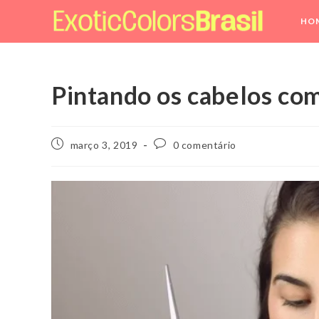
Ir
HO
para
o
conteúdo
Pintando os cabelos co
Post
Comentários
março 3, 2019
0 comentário
publicado:
do
post: