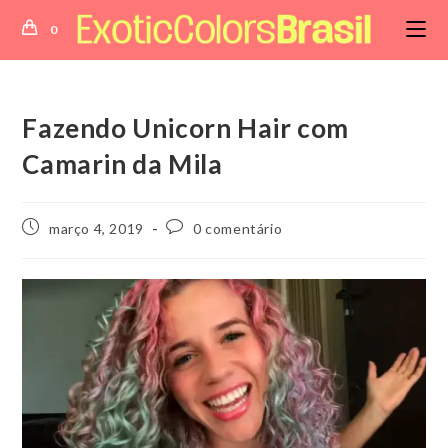
Ir
0
para
o
conteúdo
Fazendo Unicorn Hair com
Camarin da Mila
Post
Comentários
março 4, 2019
0 comentário
publicado:
do
post: