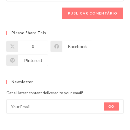
o
usuário
e-
URL
para
mail
do
comentar
para
seu
comentar
site
Please Share This
(opcional)
X
Facebook
Pinterest
Newsletter
Get all latest content delivered to your email!
GO