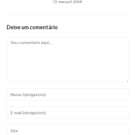
março 3, 2019
Deixe um comentário
Comentário
Digite
seu
nome
Digite
ou
seu
nome
endereço
Digite
de
de