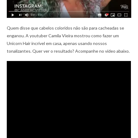
Quem disse que cabelos coloridos não são para cacheadas se
enganou. A youtuber Camila Vieira mostrou como fazer um
Unicorn Hair incrível em casa, apenas usando nossos
tonalizantes. Quer ver o resultado? Acompanhe no vídeo abaixo.