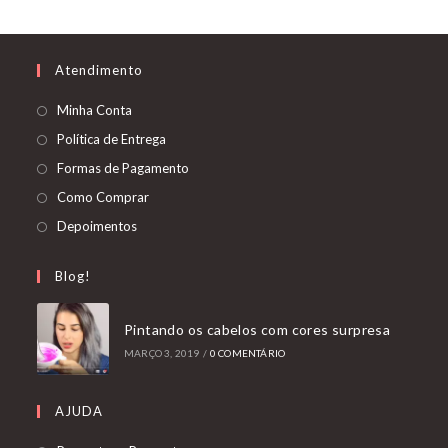
Atendimento
Abre
Minha Conta
em
Abre
Política de Entrega
uma
em
Abre
Formas de Pagamento
nova
uma
em
Abre
Como Comprar
aba
nova
uma
em
Abre
Depoimentos
aba
nova
uma
em
aba
nova
uma
Blog!
aba
nova
aba
Pintando os cabelos com cores surpresa
MARÇO 3, 2019
/
0 COMENTÁRIO
AJUDA